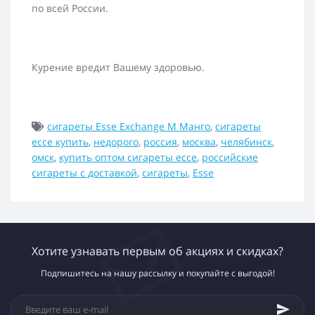
по всей России.
Курение вредит Вашему здоровью.
сигареты Esse Exchange M Манго
,
сигареты
ессе купить
,
недорого
,
россия
,
москва
,
челябинск
,
омск
,
купить оптом сигареты ессе
,
российские
сигареты с доставкой
,
сигареты
,
Esse
Хотите узнавать первым об акциях и скидках?
Подпишитесь на нашу рассылку и покупайте с выгодой!