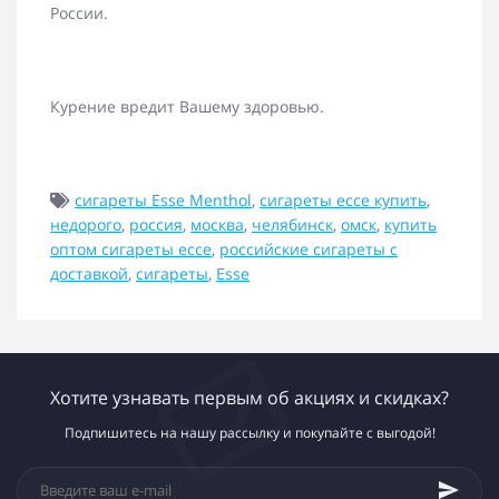
России.
Курение вредит Вашему здоровью.
сигареты Esse Menthol
,
сигареты ессе купить
,
недорого
,
россия
,
москва
,
челябинск
,
омск
,
купить
оптом сигареты ессе
,
российские сигареты с
доставкой
,
сигареты
,
Esse
Хотите узнавать первым об акциях и скидках?
Подпишитесь на нашу рассылку и покупайте с выгодой!