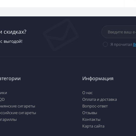
и скидках?
с выгодой!
Я прочитал
В
атегории
Информация
тики
О нас
QD
Оплата и доставка
рмянские сигареты
Вопрос-ответ
ссийские сигареты
Отзывы
игариллы
Контакты
Карта сайта