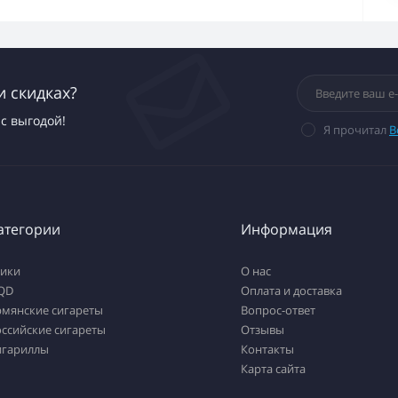
и скидках?
с выгодой!
Я прочитал
В
атегории
Информация
тики
О нас
QD
Оплата и доставка
рмянские сигареты
Вопрос-ответ
ссийские сигареты
Отзывы
игариллы
Контакты
Карта сайта