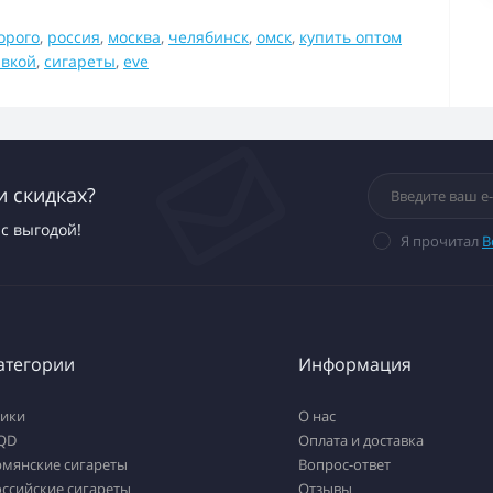
орого
,
россия
,
москва
,
челябинск
,
омск
,
купить оптом
авкой
,
сигареты
,
eve
и скидках?
с выгодой!
Я прочитал
В
атегории
Информация
тики
О нас
QD
Оплата и доставка
рмянские сигареты
Вопрос-ответ
ссийские сигареты
Отзывы