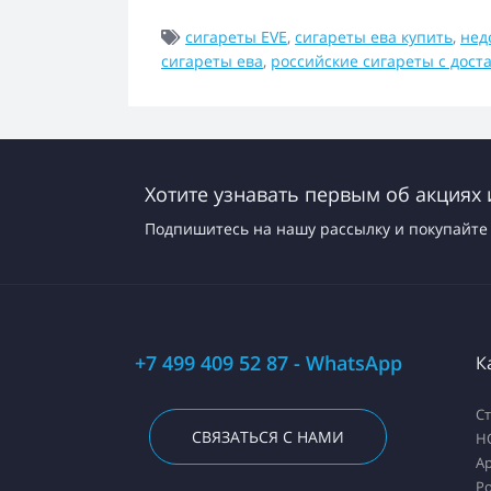
сигареты EVE
,
сигареты ева купить
,
нед
сигареты ева
,
российские сигареты с дост
Хотите узнавать первым об акциях 
Подпишитесь на нашу рассылку и покупайте 
+7 499 409 52 87 - WhatsApp
К
С
СВЯЗАТЬСЯ С НАМИ
H
А
Ро