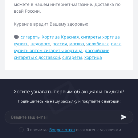
можете в нашем интернет-магазине. Доставка по
всей России.
Курение вредит Вашему здоровью.
сигареты Хортица Красная
,
сигареты хортица
купить
,
недорого
,
россия
,
москва
,
челябинск
,
омск
,
купить оптом сигареты хортица
,
российские
сигареты с доставкой
,
сигареты
,
хортица
Хотите узнавать первым об акциях и скидках?
Подпишитесь на нашу рассылку и покупайте с выгодой!
Я прочитал
Вопрос-ответ
и согласен с условиями