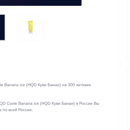
e Banana ice (HQD Куви Банан)
на 300 затяжек
QD Cuvie Banana ice (HQD Куви Банан)
в России Вы
а по всей России.