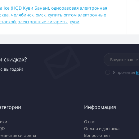
 ice (HQD Куви Банан)
,
одноразовая электронная
сква
,
челябинск
,
омск
,
купить оптом электронные
ставкой
,
электронные сигареты
,
куви
и скидках?
с выгодой!
Я прочитал
В
атегории
Информация
тики
О нас
QD
Оплата и доставка
рмянские сигареты
Вопрос-ответ