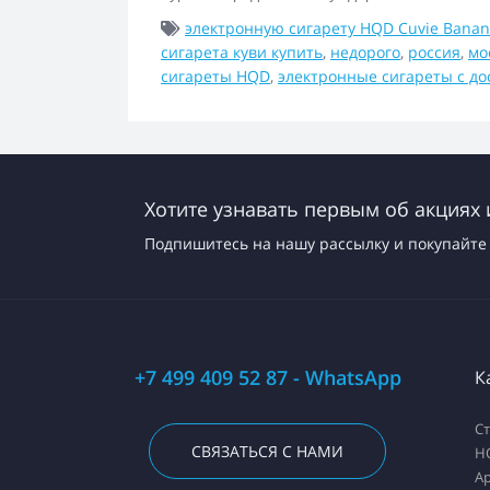
электронную сигарету HQD Cuvie Banana
сигарета куви купить
,
недорого
,
россия
,
мо
сигареты HQD
,
электронные сигареты с до
Хотите узнавать первым об акциях 
Подпишитесь на нашу рассылку и покупайте 
+7 499 409 52 87 - WhatsApp
К
С
СВЯЗАТЬСЯ С НАМИ
H
А