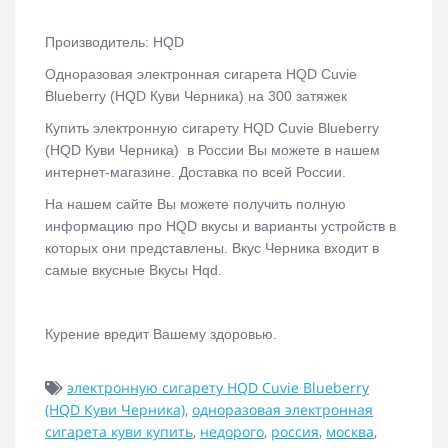
Производитель: HQD
Одноразовая электронная сигарета HQD Cuvie
Blueberry (HQD Куви Черника) на 300 затяжек
Купить электронную сигарету HQD Cuvie Blueberry
(HQD Куви Черника)
в России Вы можете в нашем
интернет-магазине. Доставка по всей России.
На нашем сайте Вы можете получить полную
информацию про HQD вкусы и варианты устройств в
которых они представлены. Вкус Черника входит в
самые вкусные Вкусы Hqd.
Курение вредит Вашему здоровью.
электронную сигарету HQD Cuvie Blueberry
(HQD Куви Черника)
,
одноразовая электронная
сигарета куви купить
,
недорого
,
россия
,
москва
,