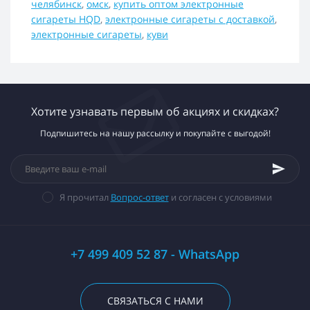
челябинск
,
омск
,
купить оптом электронные
сигареты HQD
,
электронные сигареты с доставкой
,
электронные сигареты
,
куви
Хотите узнавать первым об акциях и скидках?
Подпишитесь на нашу рассылку и покупайте с выгодой!
Я прочитал
Вопрос-ответ
и согласен с условиями
+7 499 409 52 87 - WhatsApp
СВЯЗАТЬСЯ С НАМИ