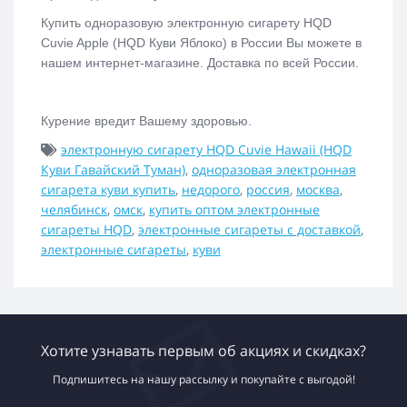
Купить одноразовую электронную сигарету
HQD
Cuvie Apple (HQD Куви Яблоко)
в России Вы можете в
нашем интернет-магазине. Доставка по всей России.
Курение вредит Вашему здоровью.
электронную сигарету HQD Cuvie Hawaii (HQD
Куви Гавайский Туман)
,
одноразовая электронная
сигарета куви купить
,
недорого
,
россия
,
москва
,
челябинск
,
омск
,
купить оптом электронные
сигареты HQD
,
электронные сигареты с доставкой
,
электронные сигареты
,
куви
Хотите узнавать первым об акциях и скидках?
Подпишитесь на нашу рассылку и покупайте с выгодой!