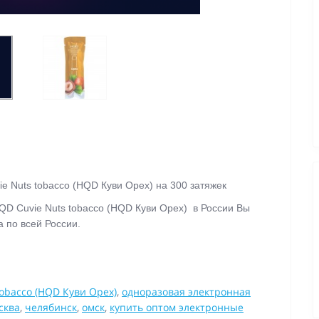
e Nuts tobacco (HQD Куви Орех)
на 300 затяжек
QD Cuvie Nuts tobacco (HQD Куви Орех)
в России Вы
а по всей России.
obacco (HQD Куви Орех)
,
одноразовая электронная
сква
,
челябинск
,
омск
,
купить оптом электронные