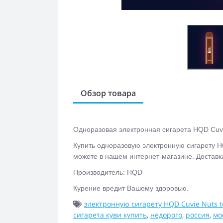
Обзор товара
Одноразовая электронная сигарета
HQD Cuvi
Купить одноразовую электронную сигарету
H
можете в нашем интернет-магазине. Доставк
Производитель: HQD
Курение вредит Вашему здоровью.
электронную сигарету HQD Cuvie Nuts t
сигарета куви купить
,
недорого
,
россия
,
мо