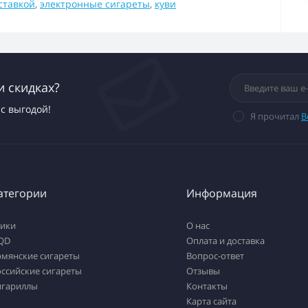
ставкой
,
электронные сигареты
,
куви
и скидках?
с выгодой!
Я прочитал
В
атегории
Информация
тики
О нас
QD
Оплата и доставка
рмянские сигареты
Вопрос-ответ
ссийские сигареты
Отзывы
игариллы
Контакты
Карта сайта