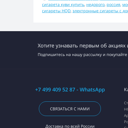
сигарета куви купить
,
недорого
,
россия
,
мо
сигареты HQD
,
электронные сигареты с до
Хотите узнавать первым об акциях 
Подпишитесь на нашу рассылку и покупайте 
+7 499 409 52 87 - WhatsApp
К
С
СВЯЗАТЬСЯ С НАМИ
H
А
Ро
Доставка по всей России