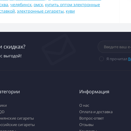
сква
,
челябинск
,
омск
,
купить оптом электронные
ставкой
,
электронные сигареты
,
куви
и скидках?
с выгодой!
Я прочитал
В
атегории
Информация
тики
О нас
QD
Оплата и доставка
рмянские сигареты
Вопрос-ответ
ссийские сигареты
Отзывы