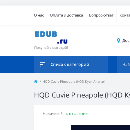
О нас
Оплата и доставка
Вопрос-ответ
Конт
Дос
Список категорий
HQD Cuvie Pineapple (HQD Куви Ананас)
HQD Cuvie Pineapple (HQD К
Наличие:
Есть в наличии