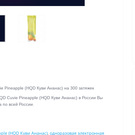
e Pineapple (HQD Куви Ананас)
на 300 затяжек
QD Cuvie Pineapple (HQD Куви Ананас)
в России Вы
а по всей России.
ple (HQD Куви Ананас)
,
одноразовая электронная