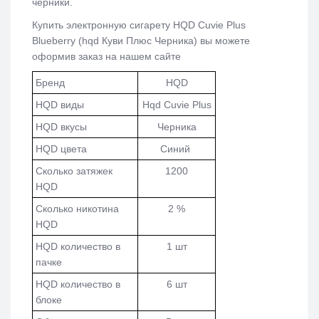
черники.
Купить электронную сигарету HQD Cuvie Plus
Blueberry (hqd Куви Плюс Черника)
вы можете
оформив заказ на нашем сайте
Бренд
HQD
HQD виды
Hqd Cuvie Plus
HQD вкусы
Черника
HQD цвета
Синий
Сколько затяжек
1200
HQD
Сколько никотина
2 %
HQD
HQD количество в
1 шт
пачке
HQD количество в
6 шт
блоке