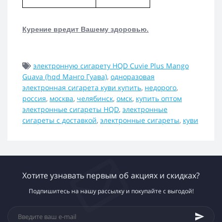
Курение вредит Вашему здоровью.
электронную сигарету HQD Cuvie Plus Mango
Guava (hqd Манго Гуава)
,
одноразовая
электронная сигарета куви купить
,
недорого
,
россия
,
москва
,
челябинск
,
омск
,
купить оптом
электронные сигареты HQD
,
электронные
сигареты с доставкой
,
электронные сигареты
,
куви
Хотите узнавать первым об акциях и скидках?
Подпишитесь на нашу рассылку и покупайте с выгодой!