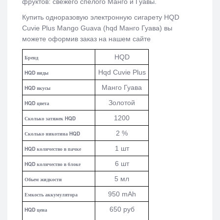
фруктов: свежего спелого Манго и Гуавы.
Купить одноразовую электронную сигарету
HQD
Cuvie Plus Mango Guava (hqd Манго Гуава)
вы
можете оформив заказ на нашем сайте
HQD
Бренд
Hqd Cuvie Plus
HQD виды
Манго Гуава
HQD вкусы
Золотой
HQD цвета
1200
Сколько затяжек HQD
2 %
Сколько никотина HQD
1 шт
HQD количество в пачке
6 шт
HQD количество в блоке
5 мл
Обьем жидкости
950 mAh
Емкость аккумулятора
650 руб
HQD цена