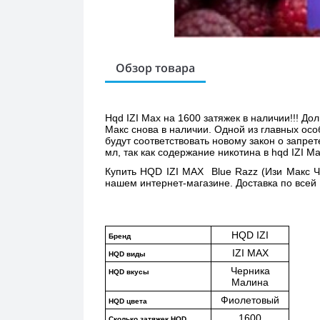
Обзор товара
Hqd IZI Max на 1600 затяжек в наличии!!! Д
Макс снова в наличии. Одной из главных осо
будут соответствовать новому закон о запре
мл, так как содержание никотина в hqd IZI Ma
Купить 
HQD IZI MAX  Blue Razz (Изи Макс 
нашем интернет-магазине. Доставка по всей 
HQD IZI
Бренд
IZI MAX
HQD виды
Черника
HQD вкусы
Малина
Фиолетовый
HQD цвета
1600
Сколько затяжек HQD