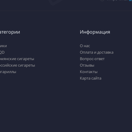
атегории
Информация
тики
О нас
QD
Оплата и доставка
рмянские сигареты
Вопрос-ответ
ссийские сигареты
Отзывы
игариллы
Контакты
Карта сайта