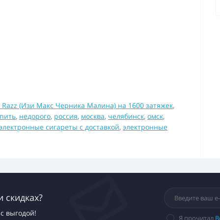
 Razz (Изи Макс Черника Малина) на 1600 затяжек
,
упить
,
недорого
,
россия
,
москва
,
челябинск
,
омск
,
электронные сигареты с доставкой
,
электронные
и скидках?
с выгодой!
Я прочитал
В