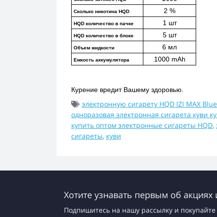
2 %
Сколько никотина HQD
1 шт
HQD количество в пачке
5 шт
HQD количество в блоке
6 мл
Объем жидкости
1000 mAh
Емкость аккумулятора
Курение вредит Вашему здоровью.
электронную сигарету HQD IZI MAX Blue
одноразовая электронная сигарета куви к
купить оптом электронные сигареты HQD
,
сигареты
,
куви
Хотите узнавать первым об акциях 
Подпишитесь на нашу рассылку и покупайте 