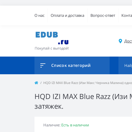
О нас
Оплата и доставка
Вопрос-ответ
Конт
Дос
Список категорий
HQD IZI MAX Blue Razz (Изи Макс Черника Малина) одно
HQD IZI MAX Blue Razz (Изи
затяжек.
Наличие:
Есть в наличии