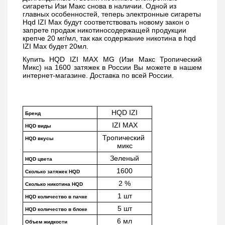
сигареты Изи Макс снова в наличии. Одной из 
главных особенностей, теперь электронные сигареты 
Hqd IZI Max будут соответствовать новому закон о 
запрете продаж никотиносодержащей продукции 
крепче 20 мг/мл, так как содержание никотина в hqd 
IZI Max будет 20мл. 
Купить 
HQD IZI MAX MG (Изи Макс Тропический 
Микс) 
на 1600 затяжек в России Вы можете в нашем 
интернет-магазине. Доставка по всей России. 
HQD IZI
Бренд
IZI MAX
HQD виды
Тропический 
HQD вкусы
микс
Зеленый
HQD цвета
1600
Сколько затяжек HQD
2 %
Сколько никотина HQD
1 шт
HQD количество в пачке
5 шт
HQD количество в блоке
6 мл
Объем жидкости