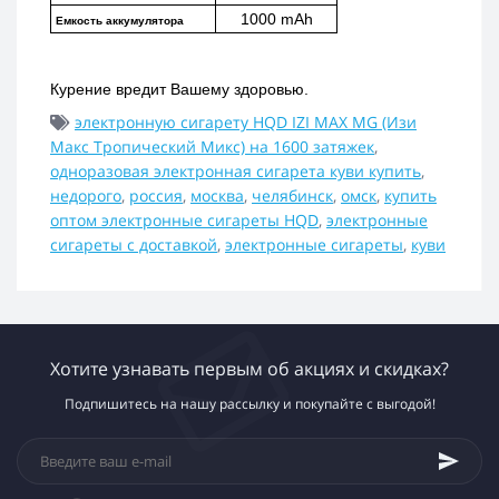
1000 mAh
Емкость аккумулятора
Курение вредит Вашему здоровью.
электронную сигарету HQD IZI MAX MG (Изи
Макс Тропический Микс) на 1600 затяжек
,
одноразовая электронная сигарета куви купить
,
недорого
,
россия
,
москва
,
челябинск
,
омск
,
купить
оптом электронные сигареты HQD
,
электронные
сигареты с доставкой
,
электронные сигареты
,
куви
Хотите узнавать первым об акциях и скидках?
Подпишитесь на нашу рассылку и покупайте с выгодой!