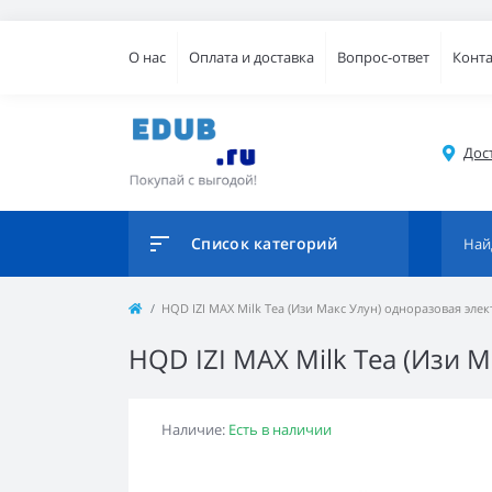
О нас
Оплата и доставка
Вопрос-ответ
Конт
Дос
Список категорий
HQD IZI MAX Milk Tea (Изи Макс Улун) одноразовая элек
HQD IZI MAX Milk Tea (Изи 
Наличие:
Есть в наличии