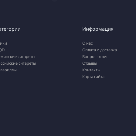
атегории
Информация
тики
О нас
QD
Оплата и доставка
рмянские сигареты
Вопрос-ответ
ссийские сигареты
Отзывы
игариллы
Контакты
Карта сайта