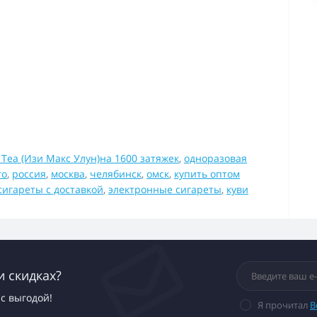
 Tea (Изи Макс Улун)на 1600 затяжек
,
одноразовая
го
,
россия
,
москва
,
челябинск
,
омск
,
купить оптом
сигареты с доставкой
,
электронные сигареты
,
куви
и скидках?
с выгодой!
Я прочитал
В