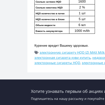
1600
Сколько затяжек HQD
2 %
Сколько никотина HQD
1 шт
HQD количество в пачке
5 шт
HQD количество в блоке
6 мл
Объем жидкости
1000 mAh
Емкость аккумулятора
Курение вредит Вашему здоровью.
электронную сигарету HQD IZI MAX Milk
электронная сигарета куви купить
,
недоро
электронные сигареты HQD
,
электронные 
Хотите узнавать первым об акциях 
Подпишитесь на нашу рассылку и покупайте 