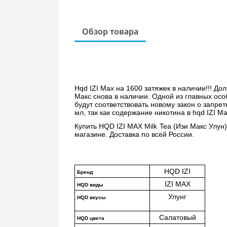
Обзор товара
Hqd IZI Max на 1600 затяжек в наличии!!! Д
Макс снова в наличии. Одной из главных осо
будут соответствовать новому закон о запре
мл, так как содержание никотина в hqd IZI Ma
Купить 
HQD IZI MAX Milk Tea (Изи Макс Улун)
магазине. Доставка по всей России. 
HQD IZI
Бренд
IZI MAX
HQD виды
Улунг
HQD вкусы
Салатовый
HQD цвета