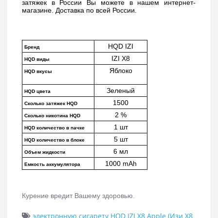
затяжек в России Вы можете в нашем интернет-
магазине. Доставка по всей России. 
HQD IZI
Бренд
IZI X8
HQD виды
Яблоко
HQD вкусы
Зеленый
HQD цвета
1500
Сколько затяжек HQD
2 %
Сколько никотина HQD
1 шт
HQD количество в пачке
5 шт
HQD количество в блоке
6 мл
Объем жидкости
1000 mAh
Емкость аккумулятора
Курение вредит Вашему здоровью.
электронную сигарету HQD IZI X8 Apple (Изи Х8