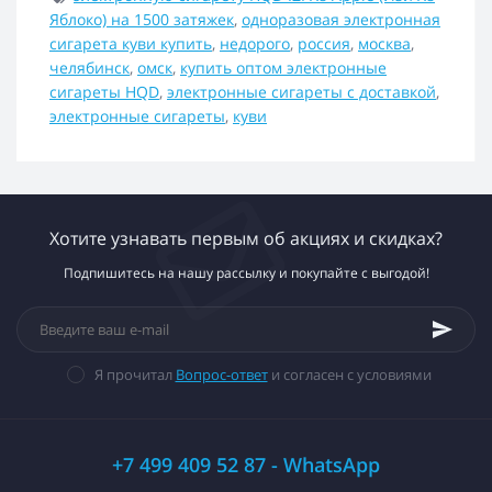
Яблоко) на 1500 затяжек
,
одноразовая электронная
сигарета куви купить
,
недорого
,
россия
,
москва
,
челябинск
,
омск
,
купить оптом электронные
сигареты HQD
,
электронные сигареты с доставкой
,
электронные сигареты
,
куви
Хотите узнавать первым об акциях и скидках?
Подпишитесь на нашу рассылку и покупайте с выгодой!
Я прочитал
Вопрос-ответ
и согласен с условиями
+7 499 409 52 87 - WhatsApp