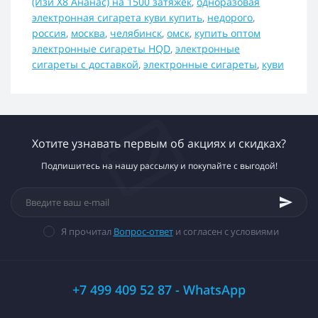
(Изи Х8 Ананас) на 1500 затяжек
,
одноразовая
электронная сигарета куви купить
,
недорого
,
россия
,
москва
,
челябинск
,
омск
,
купить оптом
электронные сигареты HQD
,
электронные
сигареты с доставкой
,
электронные сигареты
,
куви
Хотите узнавать первым об акциях и скидках?
Подпишитесь на нашу рассылку и покупайте с выгодой!
Я прочитал
Вопрос-ответ
и согласен с условиями
+7 499 409 52 87 - WhatsApp