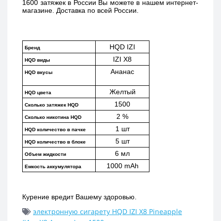
1600 затяжек в России Вы можете в нашем интернет-
магазине. Доставка по всей России. 
HQD IZI
Бренд
IZI X8
HQD виды
Ананас
HQD вкусы
Желтый
HQD цвета
1500
Сколько затяжек HQD
2 %
Сколько никотина HQD
1 шт
HQD количество в пачке
5 шт
HQD количество в блоке
6 мл
Объем жидкости
1000 mAh
Емкость аккумулятора
Курение вредит Вашему здоровью.
электронную сигарету HQD IZI X8 Pineapple