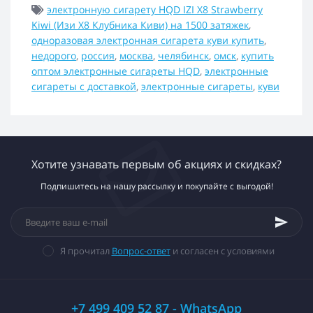
электронную сигарету HQD IZI X8 Strawberry
Kiwi (Изи Х8 Клубника Киви) на 1500 затяжек
,
одноразовая электронная сигарета куви купить
,
недорого
,
россия
,
москва
,
челябинск
,
омск
,
купить
оптом электронные сигареты HQD
,
электронные
сигареты с доставкой
,
электронные сигареты
,
куви
Хотите узнавать первым об акциях и скидках?
Подпишитесь на нашу рассылку и покупайте с выгодой!
Я прочитал
Вопрос-ответ
и согласен с условиями
+7 499 409 52 87 - WhatsApp