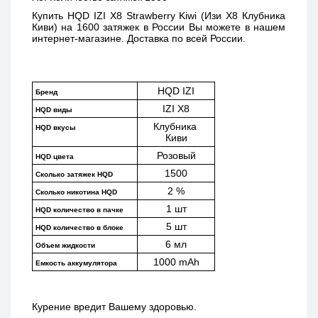
Купить 
HQD IZI X8 Strawberry Kiwi (Изи Х8 Клубника 
Киви) 
на 1600 затяжек в России Вы можете в нашем 
интернет-магазине. Доставка по всей России. 
HQD IZI
Бренд
IZI X8
HQD виды
Клубника 
HQD вкусы
Киви
Розовый
HQD цвета
1500
Сколько затяжек HQD
2 %
Сколько никотина HQD
1 шт
HQD количество в пачке
5 шт
HQD количество в блоке
6 мл
Объем жидкости
1000 mAh
Емкость аккумулятора
Курение вредит Вашему здоровью.