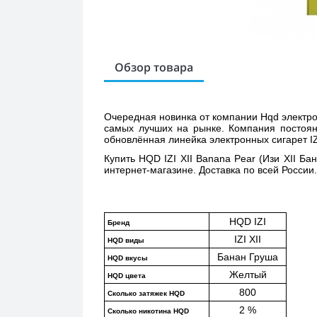
Обзор товара
Очередная новинка от компании Hqd электронн
самых лучших на рынке. Компания постоянн
обновлённая линейка электронных сигарет IZI
Купить 
HQD IZI XII Banana Pear (Изи XII Ба
интернет-магазине. Доставка по всей России.
HQD IZI
Бренд
IZI XII
HQD виды
Банан Груша
HQD вкусы
Желтый
HQD цвета
800
Сколько затяжек HQD
2 %
Сколько никотина HQD