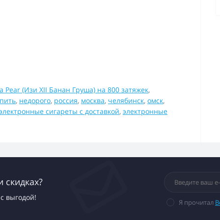
a Pear (Изи XII Банан Груша) на 800 затяжек
,
упить
,
недорого
,
россия
,
москва
,
челябинск
,
омск
,
электронные сигареты с доставкой
,
электронные
и скидках?
с выгодой!
Я прочитал
В