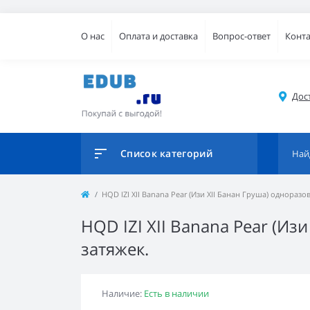
О нас
Оплата и доставка
Вопрос-ответ
Конт
Дос
Список категорий
HQD IZI XII Banana Pear (Изи XII Банан Груша) одноразо
HQD IZI XII Banana Pear (Из
затяжек.
Наличие:
Есть в наличии