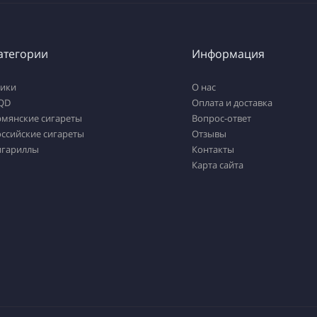
атегории
Информация
тики
О нас
QD
Оплата и доставка
рмянские сигареты
Вопрос-ответ
ссийские сигареты
Отзывы
игариллы
Контакты
Карта сайта