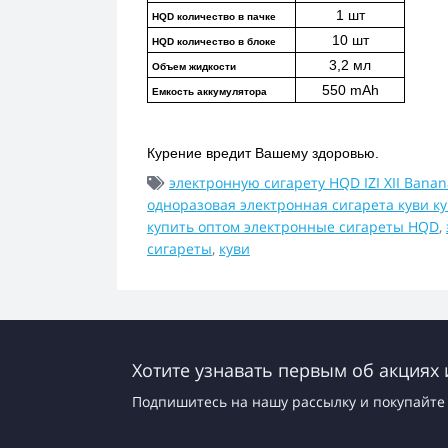
1 шт
HQD количество в пачке
10 шт
HQD количество в блоке
3,2 мл
Объем жидкости
550 mAh
Емкость аккумулятора
Курение вредит Вашему здоровью.
электронную сигарету HQD IZI XII Banan
одноразовая электронная сигарета куви к
купить оптом электронные сигареты HQD
,
сигареты
,
куви
Хотите узнавать первым об акциях 
Подпишитесь на нашу рассылку и покупайте 