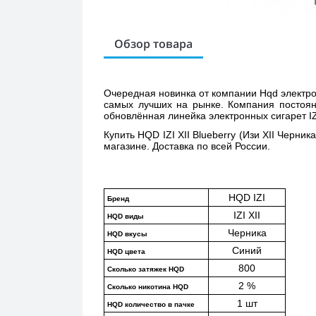
Обзор товара
Очередная новинка от компании Hqd электронн
самых лучших на рынке. Компания постоянн
обновлённая линейка электронных сигарет IZI
Купить 
HQD IZI XII Blueberry (Изи XII Черника
магазине. Доставка по всей России. 
HQD IZI
Бренд
IZI XII
HQD виды
Черника
HQD вкусы
Синий
HQD цвета
800
Сколько затяжек HQD
2 %
Сколько никотина HQD
1 шт
HQD количество в пачке