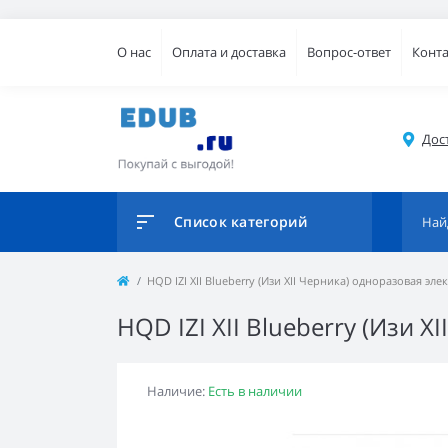
О нас
Оплата и доставка
Вопрос-ответ
Конт
Дос
Список категорий
HQD IZI XII Blueberry (Изи XII Черника) одноразовая эле
HQD IZI XII Blueberry (Изи 
Наличие:
Есть в наличии