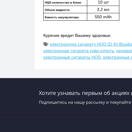
10 шт
HQD количество в блоке
3,2 мл
Объем жидкости
550 mAh
Емкость аккумулятора
Курение вредит Вашему здоровью.
электронную сигарету HQD IZI XII Bluebe
электронная сигарета куви купить
,
недоро
электронные сигареты HQD
,
электронные 
Хотите узнавать первым об акциях 
Подпишитесь на нашу рассылку и покупайте 