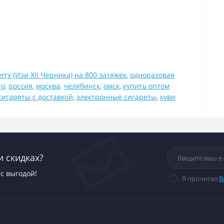
rry (Изи XII Черника) на 800 затяжек
,
одноразовая
го
,
россия
,
москва
,
челябинск
,
омск
,
купить оптом
сигареты с доставкой
,
электронные сигареты
,
куви
и скидках?
с выгодой!
Я прочитал
В