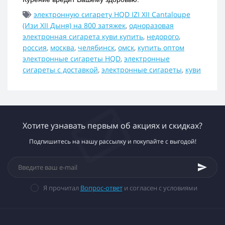
электронную сигарету HQD IZI XII Cantaloupe
(Изи XII Дыня) на 800 затяжек
,
одноразовая
электронная сигарета куви купить
,
недорого
,
россия
,
москва
,
челябинск
,
омск
,
купить оптом
электронные сигареты HQD
,
электронные
сигареты с доставкой
,
электронные сигареты
,
куви
Хотите узнавать первым об акциях и скидках?
Подпишитесь на нашу рассылку и покупайте с выгодой!
Я прочитал
Вопрос-ответ
и согласен с условиями