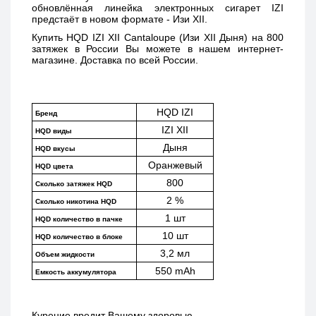
обновлённая линейка электронных сигарет IZI 
предстаёт в новом формате - Изи XII. 
Купить 
HQD IZI XII Cantaloupe (Изи XII Дыня) 
на 800 
затяжек в России Вы можете в нашем интернет-
магазине. Доставка по всей России. 
HQD IZI
Бренд
IZI XII
HQD виды
Дыня
HQD вкусы
Оранжевый
HQD цвета
800
Сколько затяжек HQD
2 %
Сколько никотина HQD
1 шт
HQD количество в пачке
10 шт
HQD количество в блоке
3,2 мл
Объем жидкости
550 mAh
Емкость аккумулятора
Курение вредит Вашему здоровью.