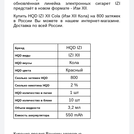
обновлённая линейка электронных сигарет IZI 
предстаёт в новом формате - Изи XII. 
Купить 
HQD IZI XII Cola (Изи XII Кола) 
на 800 затяжек 
в России Вы можете в нашем интернет-магазине. 
Доставка по всей России. 
HQD IZI
Бренд
IZI XII
HQD виды
Кола
HQD вкусы
Красный
HQD цвета
800
Сколько затяжек HQD
2 %
Сколько никотина HQD
1 шт
HQD количество в пачке
10 шт
HQD количество в блоке
3,2 мл
Объем жидкости
550 mAh
Емкость аккумулятора
Курение вредит Вашему здоровью.