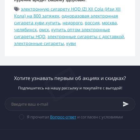
электронную сигарету HQD IZI XII Cola (Изи XII
Кола) на 800 затяжек
,
одноразовая электронная
сигарета куви купить
,
недорого
,
россия
,
москва
,
челябинск
,
омск
,
купить оптом электронные
сигареты HQD
,
электронные сигареты с доставкой
,
электронные сигареты
,
куви
Хотите узнавать первым об акциях и скидках?
Подпишитесь на нашу рассылку и покупайте с выгодой!
Я прочитал
Вопрос-ответ
и согласен с условиями