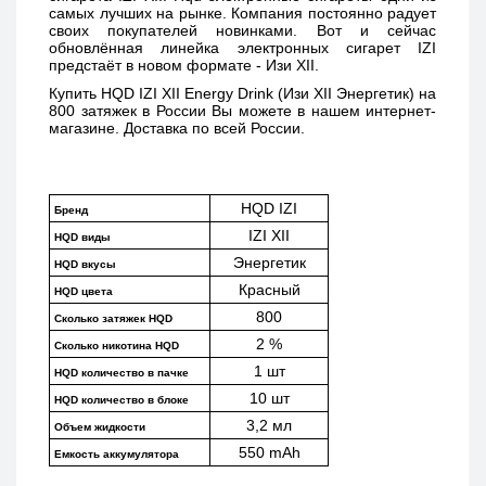
самых лучших на рынке. Компания постоянно радует 
своих покупателей новинками. Вот и сейчас 
обновлённая линейка электронных сигарет IZI 
предстаёт в новом формате - Изи XII. 
Купить 
HQD IZI XII Energy Drink (Изи XII Энергетик) 
на 
800 затяжек в России Вы можете в нашем интернет-
магазине. Доставка по всей России. 
HQD IZI
Бренд
IZI XII
HQD виды
Энергетик
HQD вкусы
Красный
HQD цвета
800
Сколько затяжек HQD
2 %
Сколько никотина HQD
1 шт
HQD количество в пачке
10 шт
HQD количество в блоке
3,2 мл
Объем жидкости
550 mAh
Емкость аккумулятора