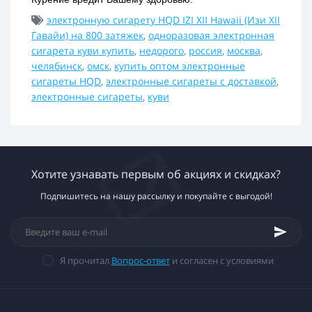
электронную сигарету HQD IZI XII Hawaii (Изи XII
Гавайи) на 800 затяжек
,
одноразовая электронная
сигарета куви купить
,
недорого
,
россия
,
москва
,
челябинск
,
омск
,
купить оптом электронные
сигареты HQD
,
электронные сигареты с доставкой
,
электронные сигареты
,
куви
Хотите узнавать первым об акциях и скидках?
Подпишитесь на нашу рассылку и покупайте с выгодой!
Я прочитал
Вопрос-ответ
и согласен с условиями