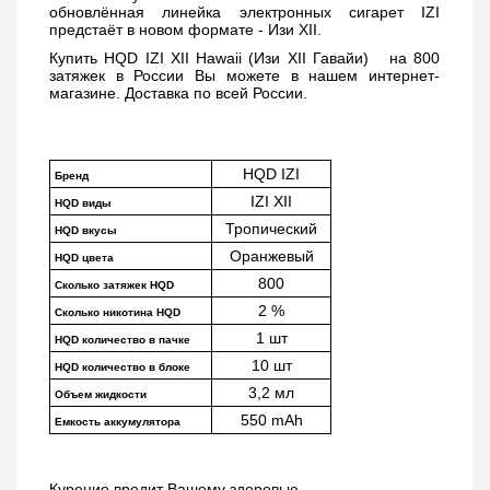
обновлённая линейка электронных сигарет IZI 
предстаёт в новом формате - Изи XII. 
Купить 
HQD IZI XII Hawaii (Изи XII Гавайи)   
на 800 
затяжек в России Вы можете в нашем интернет-
магазине. Доставка по всей России. 
HQD IZI
Бренд
IZI XII
HQD виды
Тропический
HQD вкусы
Оранжевый
HQD цвета
800
Сколько затяжек HQD
2 %
Сколько никотина HQD
1 шт
HQD количество в пачке
10 шт
HQD количество в блоке
3,2 мл
Объем жидкости
550 mAh
Емкость аккумулятора
Курение вредит Вашему здоровью.