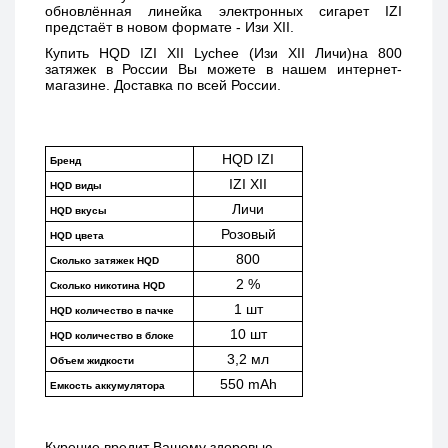
обновлённая линейка электронных сигарет IZI 
предстаёт в новом формате - Изи XII. 
Купить 
HQD IZI XII Lychee (Изи XII Личи)
на 800 
затяжек в России Вы можете в нашем интернет-
магазине. Доставка по всей России. 
HQD IZI
Бренд
IZI XII
HQD виды
Личи
HQD вкусы
Розовый
HQD цвета
800
Сколько затяжек HQD
2 %
Сколько никотина HQD
1 шт
HQD количество в пачке
10 шт
HQD количество в блоке
3,2 мл
Объем жидкости
550 mAh
Емкость аккумулятора
Курение вредит Вашему здоровью.