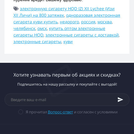
электронную сигарету HQD IZI XII Lychee (Изи
XII Личи) на 800 затяжек
,
одноразовая электронная
сигарета куви купить
,
недорого
,
россия
,
москва
,
челябинск
,
омск
,
купить оптом электронные
сигареты HQD
,
электронные сигареты с доставкой
,
электронные сигареты
,
куви
Хотите узнавать первым об акциях и скидках?
Подпишитесь на нашу рассылку и покупайте с выгодой!
Я прочитал
Вопрос-ответ
и согласен с условиями