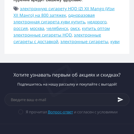
электронную сигарету HQD IZI XII Mango (Изи
XII Манго) на 800 затяжек
,
одноразовая
электронная сигарета куви купить
,
недорого
,
россия
,
москва
,
челябинск
,
омск
,
купить оптом
электронные сигареты HQD
,
электронные
сигареты с доставкой
,
электронные сигареты
,
куви
Хотите узнавать первым об акциях и скидках?
Подпишитесь на нашу рассылку и покупайте с выгодой!
Я прочитал
Вопрос-ответ
и согласен с условиями