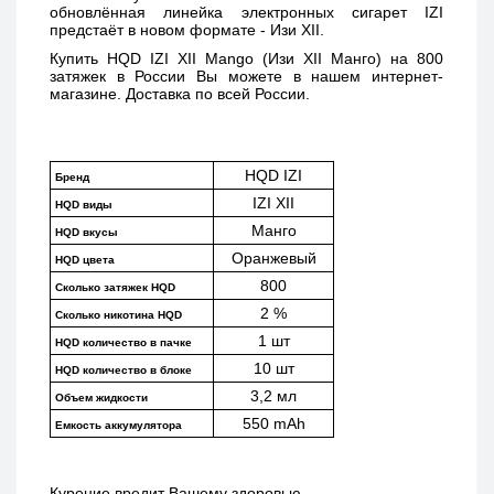
обновлённая линейка электронных сигарет IZI 
предстаёт в новом формате - Изи XII. 
Купить 
HQD IZI XII Mango (Изи XII Манго) 
на 800 
затяжек в России Вы можете в нашем интернет-
магазине. Доставка по всей России. 
HQD IZI
Бренд
IZI XII
HQD виды
Манго
HQD вкусы
Оранжевый
HQD цвета
800
Сколько затяжек HQD
2 %
Сколько никотина HQD
1 шт
HQD количество в пачке
10 шт
HQD количество в блоке
3,2 мл
Объем жидкости
550 mAh
Емкость аккумулятора
Курение вредит Вашему здоровью.