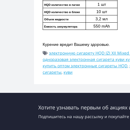
1 шт
HQD количество в пачке
10 шт
HQD количество в блоке
3,2 мл
Объем жидкости
550 mAh
Емкость аккумулятора
Курение вредит Вашему здоровью.
электронную сигарету HQD IZI XII Mixed 
одноразовая электронная сигарета куви к
купить оптом электронные сигареты HQD
,
сигареты
,
куви
Хотите узнавать первым об акциях 
Подпишитесь на нашу рассылку и покупайте 