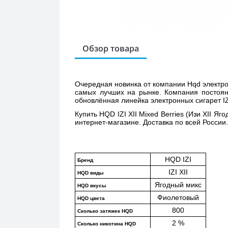
Обзор товара
Очередная новинка от компании Hqd электронн
самых лучших на рынке. Компания постоянн
обновлённая линейка электронных сигарет IZI
Купить 
HQD IZI XII Mixed Berries (Изи XII Яго
интернет-магазине. Доставка по всей России.
HQD IZI
Бренд
IZI XII
HQD виды
Ягодный микс
HQD вкусы
Фиолетовый
HQD цвета
800
Сколько затяжек HQD
2 %
Сколько никотина HQD