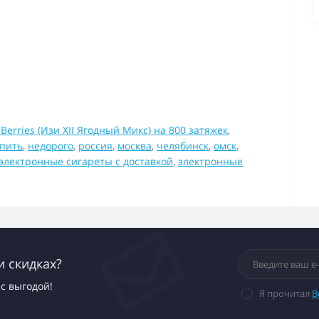
Berries (Изи XII Ягодный Микс) на 800 затяжек
,
упить
,
недорого
,
россия
,
москва
,
челябинск
,
омск
,
электронные сигареты с доставкой
,
электронные
и скидках?
с выгодой!
Я прочитал
В