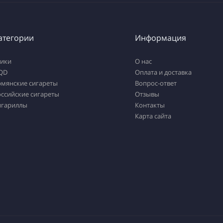
атегории
Информация
тики
О нас
QD
Оплата и доставка
рмянские сигареты
Вопрос-ответ
ссийские сигареты
Отзывы
игариллы
Контакты
Карта сайта