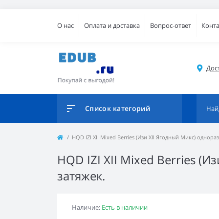
О нас
Оплата и доставка
Вопрос-ответ
Конт
Дос
Список категорий
HQD IZI XII Mixed Berries (Изи XII Ягодный Микс) однор
HQD IZI XII Mixed Berries (
затяжек.
Наличие:
Есть в наличии