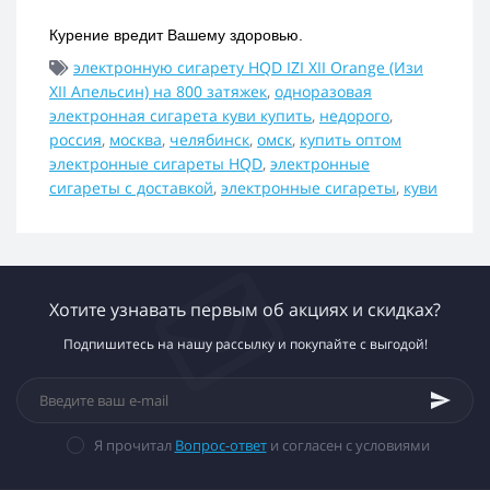
Курение вредит Вашему здоровью.
электронную сигарету HQD IZI XII Orange (Изи
XII Апельсин) на 800 затяжек
,
одноразовая
электронная сигарета куви купить
,
недорого
,
россия
,
москва
,
челябинск
,
омск
,
купить оптом
электронные сигареты HQD
,
электронные
сигареты с доставкой
,
электронные сигареты
,
куви
Хотите узнавать первым об акциях и скидках?
Подпишитесь на нашу рассылку и покупайте с выгодой!
Я прочитал
Вопрос-ответ
и согласен с условиями