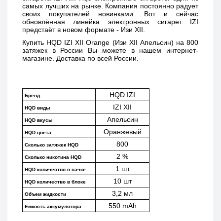
самых лучших на рынке. Компания постоянно радует 
своих покупателей новинками. Вот и сейчас 
обновлённая линейка электронных сигарет IZI 
предстаёт в новом формате - Изи XII. 
Купить 
HQD IZI XII Orange (Изи XII Апельсин) 
на 800 
затяжек в России Вы можете в нашем интернет-
магазине. Доставка по всей России. 
HQD IZI
Бренд
IZI XII
HQD виды
Апельсин
HQD вкусы
Оранжевый
HQD цвета
800
Сколько затяжек HQD
2 %
Сколько никотина HQD
1 шт
HQD количество в пачке
10 шт
HQD количество в блоке
3,2 мл
Объем жидкости
550 mAh
Емкость аккумулятора