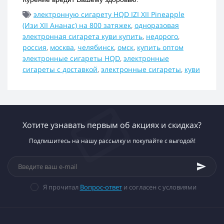
электронную сигарету HQD IZI XII Pineapple
(Изи XII Ананас) на 800 затяжек
,
одноразовая
электронная сигарета куви купить
,
недорого
,
россия
,
москва
,
челябинск
,
омск
,
купить оптом
электронные сигареты HQD
,
электронные
сигареты с доставкой
,
электронные сигареты
,
куви
Хотите узнавать первым об акциях и скидках?
Подпишитесь на нашу рассылку и покупайте с выгодой!
Я прочитал
Вопрос-ответ
и согласен с условиями