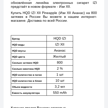
обновлённая линейка электронных сигарет IZI 
предстаёт в новом формате - Изи XII. 
Купить 
HQD IZI XII Pineapple (Изи XII Ананас) 
на 800 
затяжек в России Вы можете в нашем интернет-
магазине. Доставка по всей России. 
HQD IZI
Бренд
IZI XII
HQD виды
Ананас
HQD вкусы
Желтый 
HQD цвета
800
Сколько затяжек HQD
2 %
Сколько никотина HQD
1 шт
HQD количество в пачке
10 шт
HQD количество в блоке
3,2 мл
Обьем жидкости
550 mAh
Емкость аккумулятора
Курение вредит Вашему здоровью.