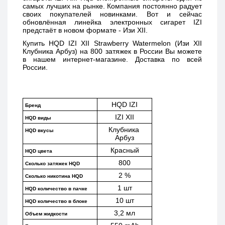
самых лучших на рынке. Компания постоянно радует 
своих покупателей новинками. Вот и сейчас 
обновлённая линейка электронных сигарет IZI 
предстаёт в новом формате - Изи XII. 
Купить 
HQD IZI XII Strawberry Watermelon (Изи XII 
Клубника Арбуз) 
на 800 затяжек в России Вы можете 
в нашем интернет-магазине. Доставка по всей 
России. 
HQD IZI
Бренд
IZI XII
HQD виды
Клубника 
HQD вкусы
Арбуз
Красный
HQD цвета
800
Сколько затяжек HQD
2 %
Сколько никотина HQD
1 шт
HQD количество в пачке
10 шт
HQD количество в блоке
3,2 мл
Объем жидкости