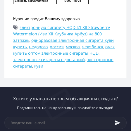
550 mAh
Емкость аккумулятора
Курение вредит Вашему здоровью.
электронную сигарету HQD IZI XII Strawberry
Watermelon (Изи XII Клубника Арбуз) на 800
затяжек
,
одноразовая электронная сигарета куви
купить
,
недорого
,
россия
,
москва
,
челябинск
,
омск
,
купить оптом электронные сигареты HQD
,
электронные сигареты с доставкой
,
электронные
сигареты
,
куви
Хотите узнавать первым об акциях и скидках?
Подпишитесь на нашу рассылку и покупайте с выгодой!