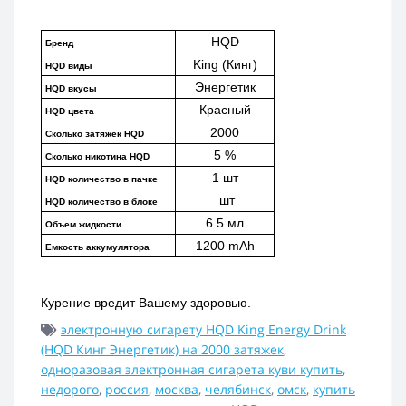
HQD
Бренд
King (Кинг)
HQD виды
Энергетик
HQD вкусы
Красный
HQD цвета
2000
Сколько затяжек HQD
5 %
Сколько никотина HQD
1 шт
HQD количество в пачке
 шт
HQD количество в блоке
6.5 мл
Объем жидкости
1200 mAh
Емкость аккумулятора
Курение вредит Вашему здоровью.
электронную сигарету HQD King Energy Drink
(HQD Кинг Энергетик) на 2000 затяжек
,
одноразовая электронная сигарета куви купить
,
недорого
,
россия
,
москва
,
челябинск
,
омск
,
купить