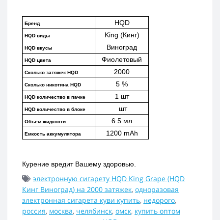
HQD
Бренд
King (Кинг)
HQD виды
Виноград
HQD вкусы
Фиолетовый
HQD цвета
2000
Сколько затяжек HQD
5 %
Сколько никотина HQD
1 шт
HQD количество в пачке
 шт
HQD количество в блоке
6.5 мл
Объем жидкости
1200 mAh
Емкость аккумулятора
Курение вредит Вашему здоровью.
электронную сигарету HQD King Grape (HQD
Кинг Виноград) на 2000 затяжек
,
одноразовая
электронная сигарета куви купить
,
недорого
,
россия
,
москва
,
челябинск
,
омск
,
купить оптом