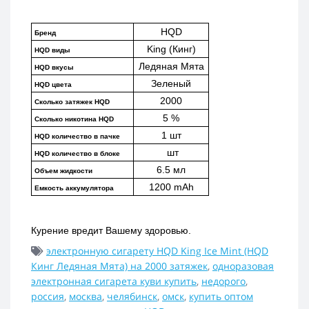
HQD
Бренд
King (Кинг)
HQD виды
Ледяная Мята
HQD вкусы
Зеленый
HQD цвета
2000
Сколько затяжек HQD
5 %
Сколько никотина HQD
1 шт
HQD количество в пачке
 шт
HQD количество в блоке
6.5 мл
Объем жидкости
1200 mAh
Емкость аккумулятора
Курение вредит Вашему здоровью.
электронную сигарету HQD King Ice Mint (HQD
Кинг Ледяная Мята) на 2000 затяжек
,
одноразовая
электронная сигарета куви купить
,
недорого
,
россия
,
москва
,
челябинск
,
омск
,
купить оптом