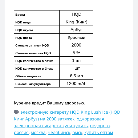
HQD
Бренд
King (Кинг)
HQD виды
Арбуз
HQD вкусы
Красный
HQD цвета
2000
Сколько затяжек HQD
5 %
Сколько никотина HQD
1 шт
HQD количество в пачке
 шт
HQD количество в блоке
6.5 мл
Объем жидкости
1200 mAh
Емкость аккумулятора
Курение вредит Вашему здоровью.
электронную сигарету HQD King Lush Ice (HQD
Кинг Арбуз) на 2000 затяжек
,
одноразовая
электронная сигарета куви купить
,
недорого
,
россия
,
москва
,
челябинск
,
омск
,
купить оптом