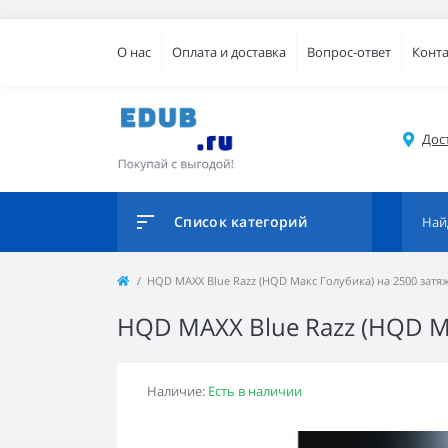
О нас
Оплата и доставка
Вопрос-ответ
Конт
Дос
Список категорий
HQD MAXX Blue Razz (HQD Макс Голубика) на 2500 затя
HQD MAXX Blue Razz (HQD Ма
Наличие:
Есть в наличии