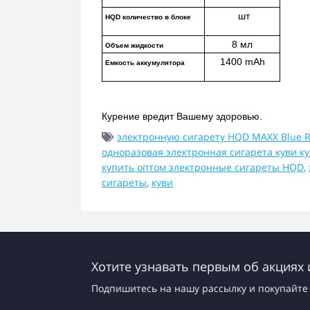
 шт
HQD количество в блоке
8 мл
Объем жидкости
1400 mAh
Емкость аккумулятора
Курение вредит Вашему здоровью.
электронную сигарету HQD MAXX Blue R
одноразовая электронная сигарета куви к
купить оптом электронные сигареты HQD
,
сигареты
,
куви
Хотите узнавать первым об акциях 
Подпишитесь на нашу рассылку и покупайте 