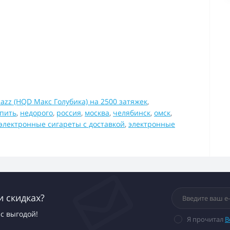
azz (HQD Макс Голубика) на 2500 затяжек
,
упить
,
недорого
,
россия
,
москва
,
челябинск
,
омск
,
электронные сигареты с доставкой
,
электронные
и скидках?
с выгодой!
Я прочитал
В