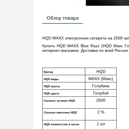
Обзор товара
HQD MAXX электронная сигарета на 2500 за
Купить 
HQD MAXX Blue Razz (HQD Макс Го
интернет-магазине. Доставка по всей России.
HQD
Бренд
MAXX (Макс)
HQD виды
Голубика
HQD вкусы
Голубой
HQD цвета
2500
Сколько затяжек HQD
2 %
Сколько никотина HQD
1 шт
HQD количество в пачке