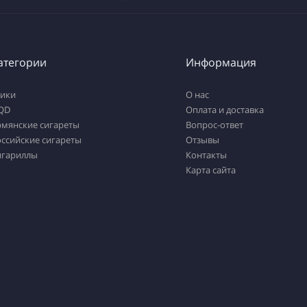
атегории
Информация
тики
О нас
QD
Оплата и доставка
рмянские сигареты
Вопрос-ответ
ссийские сигареты
Отзывы
игариллы
Контакты
Карта сайта