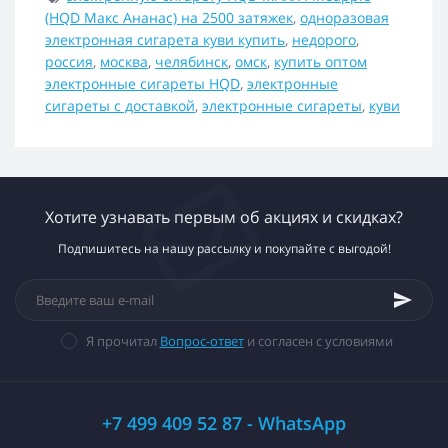
(HQD Макс Ананас) на 2500 затяжек
,
одноразовая
электронная сигарета куви купить
,
недорого
,
россия
,
москва
,
челябинск
,
омск
,
купить оптом
электронные сигареты HQD
,
электронные
сигареты с доставкой
,
электронные сигареты
,
куви
Хотите узнавать первым об акциях и скидках?
Подпишитесь на нашу рассылку и покупайте с выгодой!
Я прочитал
Вопрос-ответ
и согласен с условиями
+7 499 409 52 87 - WhatsApp