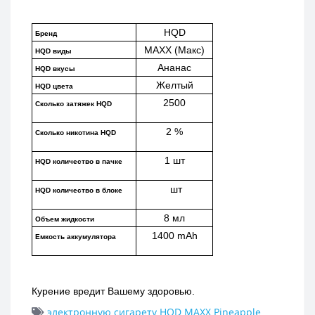
HQD
Бренд
MAXX (Макс)
HQD виды
Ананас
HQD вкусы
Желтый
HQD цвета
2500
Сколько затяжек HQD
2 %
Сколько никотина HQD
1 шт
HQD количество в пачке
 шт
HQD количество в блоке
8 мл
Объем жидкости
1400 mAh
Емкость аккумулятора
Курение вредит Вашему здоровью.
электронную сигарету HQD MAXX Pineapple