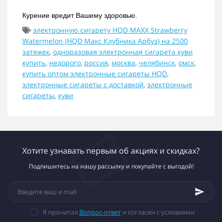
Курение вредит Вашему здоровью.
электронную сигарету HQD MAXX Strawberry
Watermelon (HQD Макс Клубника Арбуз) на 2500
затяжек
,
одноразовая электронная сигарета куви
купить
,
недорого
,
россия
,
москва
,
челябинск
,
омск
,
купить оптом электронные сигареты HQD
,
электронные сигареты с доставкой
,
электронные
сигареты
,
куви
Хотите узнавать первым об акциях и скидках?
Подпишитесь на нашу рассылку и покупайте с выгодой!
Я прочитал
Вопрос-ответ
и согласен с условиями