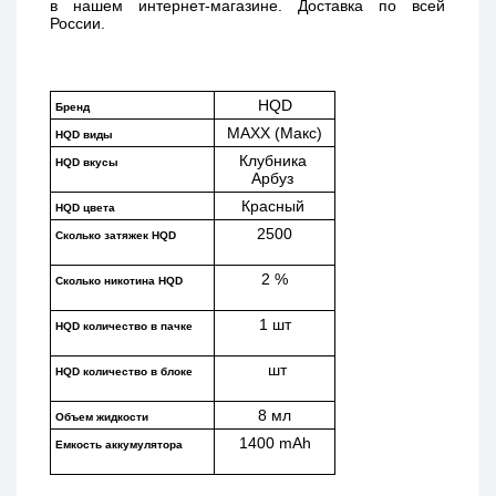
в нашем интернет-магазине. Доставка по всей 
России. 
HQD
Бренд
MAXX (Макс)
HQD виды
Клубника 
HQD вкусы
Арбуз 
Красный 
HQD цвета
2500
Сколько затяжек HQD
2 %
Сколько никотина HQD
1 шт
HQD количество в пачке
 шт
HQD количество в блоке
8 мл
Объем жидкости
1400 mAh
Емкость аккумулятора