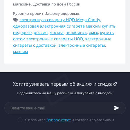
магазине. Доставка по всей России.
Курение вредит Вашему здоровью.
электронную сигарету HQD Mega Candy
,
одноразовая электронная сигарета максим купить
,
недорого
,
россия
,
москва
,
челябинск
,
омск
,
купить
оптом электронные сигареты HQD
,
электронные
сигареты с доставкой
,
электронные сигареты
,
максим
Хотите узнавать первым об акциях и скидках?
Подпишитесь на нашу рассылку и покупайте с выгодой!
Я прочитал
Вопрос-ответ
и согласен с условиями