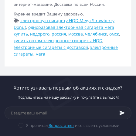
интернет-магазине. Доставка по всей России.
Курение вредит Вашему здоровью.
электронную сигарету HQD Mega Strawberry
Donut
,
одноразовая электронная сигарета мега
купить
,
недорого
,
россия
,
москва
,
челябинск
,
омск
,
купить оптом электронные сигареты HQD
,
электронные сигареты с доставкой
,
электронные
сигареты
,
мега
Хотите узнавать первым об акциях и скидках?
Подпишитесь на нашу рассылку и покупайте с выгодой!
Я прочитал
Вопрос-ответ
и согласен с условиями