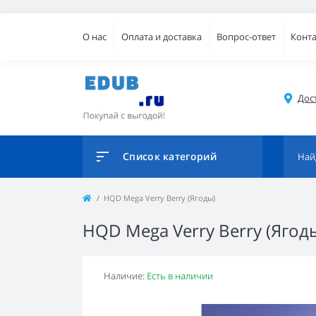
О нас
Оплата и доставка
Вопрос-ответ
Конт
Дос
Список категорий
HQD Mega Verry Berry (Ягоды)
HQD Mega Verry Berry (Ягод
Наличие:
Есть в наличии