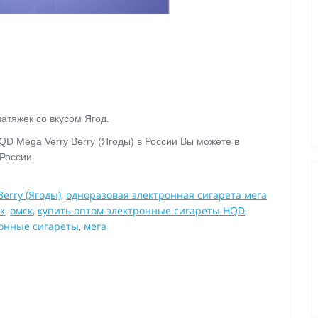
атяжек со вкусом Ягод.
QD Mega Verry Berry (Ягоды) в России Вы можете в
 России.
erry (Ягоды)
,
одноразовая электронная сигарета мега
к
,
омск
,
купить оптом электронные сигареты HQD
,
онные сигареты
,
мега