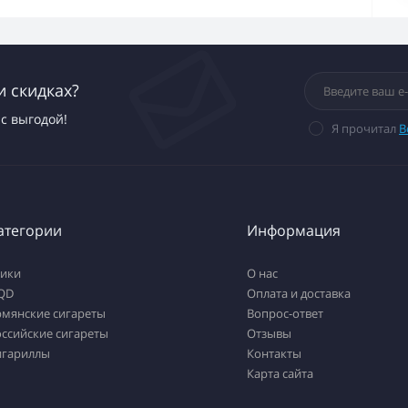
и скидках?
с выгодой!
Я прочитал
В
атегории
Информация
тики
О нас
QD
Оплата и доставка
рмянские сигареты
Вопрос-ответ
ссийские сигареты
Отзывы
игариллы
Контакты
Карта сайта