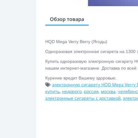
Обзор товара
HQD Mega Verry Berry (Ягоды)
Одноразовая электронная сигарета на 1300 з
Купить одноразовую электронную сигарету H
нашем интернет-магазине. Доставка по всей
Курение вредит Вашему здоровью.
электронную сигарету HQD Mega Verry B
купить
,
недорого
,
россия
,
москва
,
челябинс
электронные сигареты с доставкой
,
электр