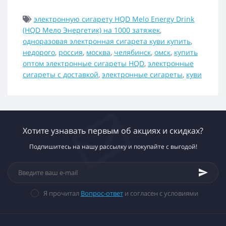
электронную сигарету HQD Melo Energy Drink
(HQD Мело Энергетик) на 1000 затяжек
,
одноразовая электронная сигарета куви купить
,
недорого
,
россия
,
москва
,
челябинск
,
омск
,
купить
оптом электронные сигареты HQD
,
электронные
сигареты с доставкой
,
электронные сигареты
,
куви
Хотите узнавать первым об акциях и скидках?
Подпишитесь на нашу рассылку и покупайте с выгодой!
Я прочитал
Вопрос-ответ
и согласен с условиями