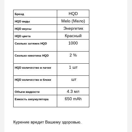
HQD
Бренд
Melo (Мело)
HQD виды
Энергетик
HQD вкусы
Красный
HQD цвета
1000
Сколько затяжек HQD
2 %
Сколько никотина HQD
1 шт
HQD количество в пачке
 шт
HQD количество в блоке
4.3 мл
Объем жидкости
650 mAh
Емкость аккумулятора
Курение вредит Вашему здоровью.