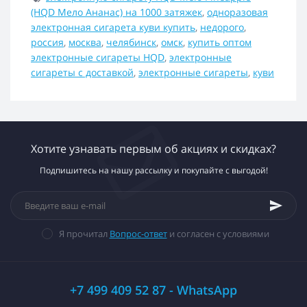
(HQD Мело Ананас) на 1000 затяжек
,
одноразовая
электронная сигарета куви купить
,
недорого
,
россия
,
москва
,
челябинск
,
омск
,
купить оптом
электронные сигареты HQD
,
электронные
сигареты с доставкой
,
электронные сигареты
,
куви
Хотите узнавать первым об акциях и скидках?
Подпишитесь на нашу рассылку и покупайте с выгодой!
Я прочитал
Вопрос-ответ
и согласен с условиями
+7 499 409 52 87 - WhatsApp