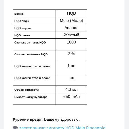
HQD
Бренд
Melo (Мело)
HQD виды
Ананас
HQD вкусы
Желтый
HQD цвета
1000
Сколько затяжек HQD
2 %
Сколько никотина HQD
1 шт
HQD количество в пачке
 шт
HQD количество в блоке
4.3 мл
Объем жидкости
650 mAh
Емкость аккумулятора
Курение вредит Вашему здоровью.
электронную сигарету HQD Melo Pineapple