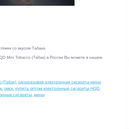
тяжек со вкусом Табака.
QD Mini Tobacco (Табак) в России Вы можете в нашем
.
 (Табак)
,
одноразовая электронная сигарета мини
к
,
омск
,
купить оптом электронные сигареты HQD
,
онные сигареты
,
мини