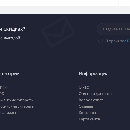
и скидках?
с выгодой!
Я прочитал
В
атегории
Информация
тики
О нас
QD
Оплата и доставка
рмянские сигареты
Вопрос-ответ
ссийские сигареты
Отзывы
игариллы
Контакты
Карта сайта