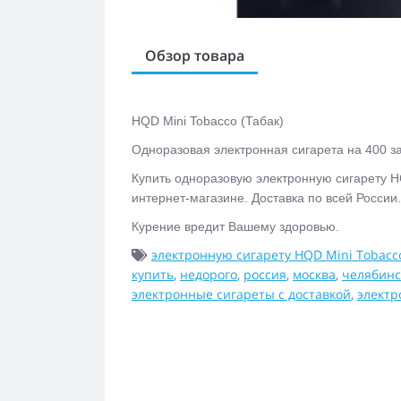
Обзор товара
HQD Mini Tobacco (Табак)
Одноразовая электронная сигарета на 400 за
Купить одноразовую электронную сигарету H
интернет-магазине. Доставка по всей России
Курение вредит Вашему здоровью.
электронную сигарету HQD Mini Tobacco
купить
,
недорого
,
россия
,
москва
,
челябинс
электронные сигареты с доставкой
,
электр