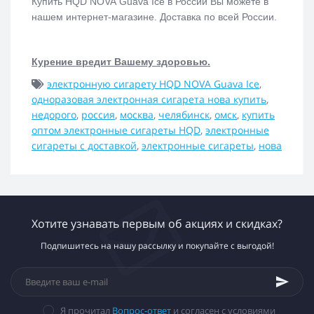
Купить
HQD NOVA
Guava Ice
в России Вы можете в
нашем интернет-магазине. Доставка по всей России.
Курение вредит Вашему здоровью.
электронную сигарету HQD NOVA Guava Ice
,
одноразовая электронная сигарета нова купить
,
недорого
,
россия
,
москва
,
челябинск
,
омск
,
купить
оптом электронные сигареты HQD
,
электронные
сигареты с доставкой
,
электронные сигареты
,
нова
Хотите узнавать первым об акциях и скидках?
Подпишитесь на нашу рассылку и покупайте с выгодой!
Я прочитал
Вопрос-ответ
и согласен с условиями