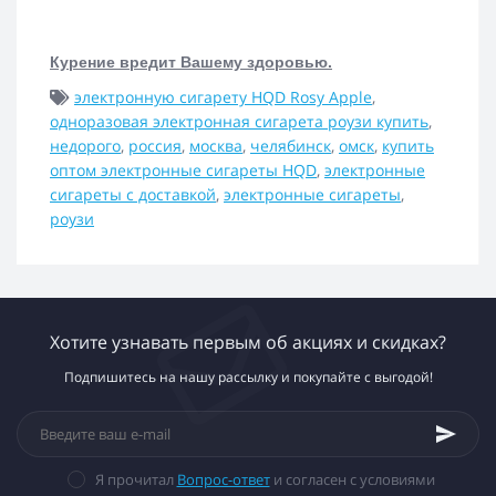
Курение вредит Вашему здоровью.
электронную сигарету HQD Rosy Apple
,
одноразовая электронная сигарета роузи купить
,
недорого
,
россия
,
москва
,
челябинск
,
омск
,
купить
оптом электронные сигареты HQD
,
электронные
сигареты с доставкой
,
электронные сигареты
,
роузи
Хотите узнавать первым об акциях и скидках?
Подпишитесь на нашу рассылку и покупайте с выгодой!
Я прочитал
Вопрос-ответ
и согласен с условиями