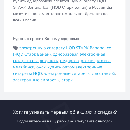
Купить одноразовую электронную сигарету
HQD
STARK Banana Ice (HQD Старк Банан)
в России Вы
можете в нашем интернет-магазине. Доставка по
всей России.
Курение вредит Вашему здоровью.
электронную сигарету HQD STARK Banana Ice
(HQD Старк Банан)
,
одноразовая электронная
сигарета старк купить
,
недорого
,
россия
,
москва
,
челябинск
,
омск
,
купить оптом электронные
сигареты HQD
,
электронные сигареты с доставкой
,
электронные сигареты
,
старк
Хотите узнавать первым об акциях и скидках?
Подпишитесь на нашу рассылку и покупайте с выгодой!