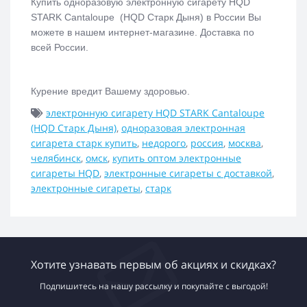
Купить одноразовую электронную сигарету
HQD
STARK Cantaloupe (HQD Старк Дыня)
в России Вы
можете в нашем интернет-магазине. Доставка по
всей России.
Курение вредит Вашему здоровью.
электронную сигарету HQD STARK Cantaloupe
(HQD Старк Дыня)
,
одноразовая электронная
сигарета старк купить
,
недорого
,
россия
,
москва
,
челябинск
,
омск
,
купить оптом электронные
сигареты HQD
,
электронные сигареты с доставкой
,
электронные сигареты
,
старк
Хотите узнавать первым об акциях и скидках?
Подпишитесь на нашу рассылку и покупайте с выгодой!