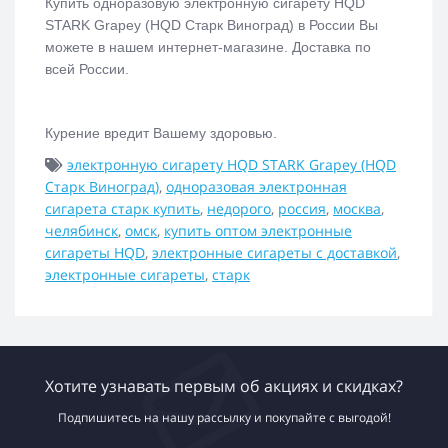
Купить одноразовую электронную сигарету
HQD
STARK Grapey (HQD Старк Виноград)
в России Вы
можете в нашем интернет-магазине. Доставка по
всей России.
Курение вредит Вашему здоровью.
электронную сигарету HQD STARK Grapey (HQD
Старк Виноград)
,
одноразовая электронная
сигарета старк купить
,
недорого
,
россия
,
москва
,
челябинск
,
омск
,
купить оптом электронные
сигареты HQD
,
электронные сигареты с доставкой
,
электронные сигареты
,
старк
Хотите узнавать первым об акциях и скидках?
Подпишитесь на нашу рассылку и покупайте с выгодой!