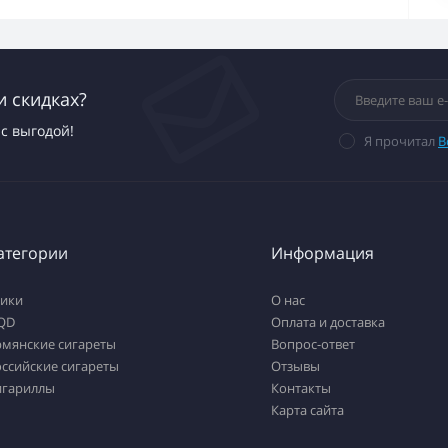
и скидках?
с выгодой!
Я прочитал
В
атегории
Информация
тики
О нас
QD
Оплата и доставка
рмянские сигареты
Вопрос-ответ
ссийские сигареты
Отзывы
игариллы
Контакты
Карта сайта