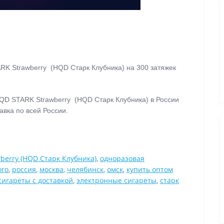
RK Strawberry (HQD Старк Клубника)
на 300 затяжек
QD STARK Strawberry (HQD Старк Клубника)
в России
авка по всей России.
berry (HQD Старк Клубника)
,
одноразовая
ого
,
россия
,
москва
,
челябинск
,
омск
,
купить оптом
сигареты с доставкой
,
электронные сигареты
,
старк