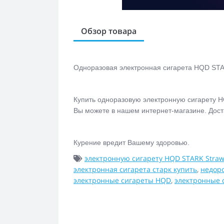
Обзор товара
Одноразовая электронная сигарета
HQD STA
Купить одноразовую электронную сигарету
H
Вы можете в нашем интернет-магазине. Дост
Курение вредит Вашему здоровью.
электронную сигарету HQD STARK Straw
электронная сигарета старк купить
,
недор
электронные сигареты HQD
,
электронные 